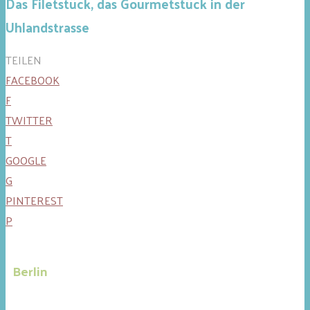
Das Filetstück, das Gourmetstück in der
Uhlandstrasse
TEILEN
FACEBOOK
F
TWITTER
T
GOOGLE
G
PINTEREST
P
Berlin