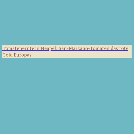
Tomatenernte in Neapel: San-Marzano-Tomaten das rote
Gold Europas