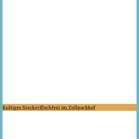
Kultiges Steckerlfischfest im Zollpackhof