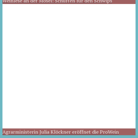
Weinlese an der Mosel: Schuften für den Schwips
Agrarministerin Julia Klöckner eröffnet die ProWein