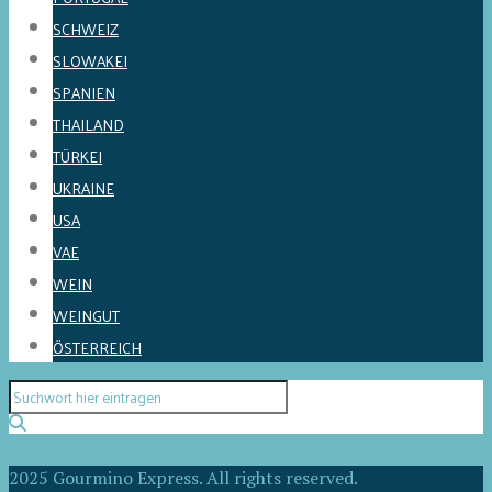
SCHWEIZ
SLOWAKEI
SPANIEN
THAILAND
TÜRKEI
UKRAINE
USA
VAE
WEIN
WEINGUT
ÖSTERREICH
2025 Gourmino Express. All rights reserved.