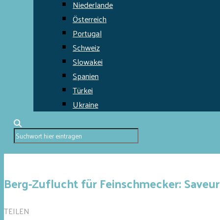
Niederlande
Österreich
Portugal
Schweiz
Slowakei
Spanien
Türkei
Ukraine
Berg-Zuflucht für Feinschmecker: Saveu
TEILEN