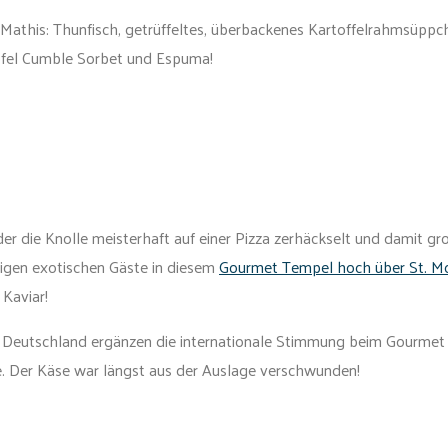
this: Thunfisch, getrüffeltes, überbackenes Kartoffelrahmsüppch
Apfel Cumble Sorbet und Espuma!
, der die Knolle meisterhaft auf einer Pizza zerhäckselt und damit
nzigen exotischen Gäste in diesem
Gourmet Tempel hoch über St. Mo
Kaviar!
und Deutschland ergänzen die internationale Stimmung beim Gourmet
e. Der Käse war längst aus der Auslage verschwunden!