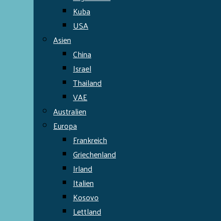
Kuba
USA
Asien
China
Israel
Thailand
VAE
Australien
Europa
Frankreich
Griechenland
Irland
Italien
Kosovo
Lettland