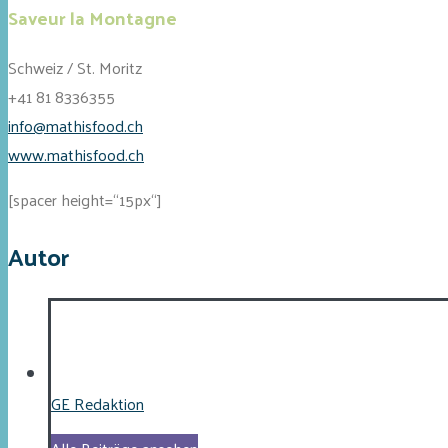
Saveur la Montagne
Schweiz / St. Moritz
+41 81 8336355
info@mathisfood.ch
www.mathisfood.ch
[spacer height=“15px“]
Autor
GE Redaktion