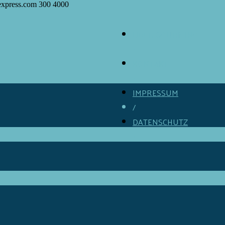
express.com
300
4000
ÜBER GOURMINO
/
KONTAKT
/
IMPRESSUM
/
DATENSCHUTZ
/