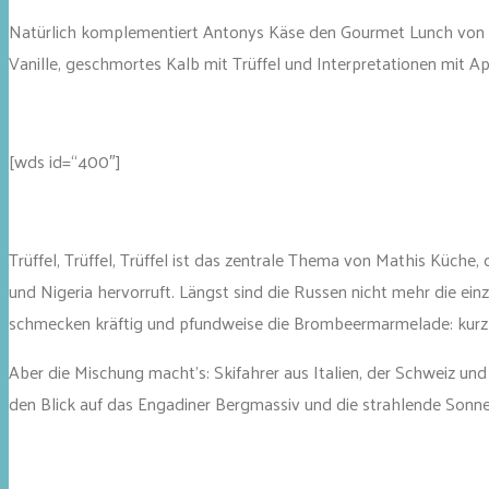
Natürlich komplementiert Antonys Käse den Gourmet Lunch von Ma
Vanille, geschmortes Kalb mit Trüffel und Interpretationen mit 
[wds id=“400″]
Trüffel, Trüffel, Trüffel ist das zentrale Thema von Mathis Küche
und Nigeria hervorruft. Längst sind die Russen nicht mehr die ei
schmecken kräftig und pfundweise die Brombeermarmelade: kurz 
Aber die Mischung macht’s: Skifahrer aus Italien, der Schweiz 
den Blick auf das Engadiner Bergmassiv und die strahlende Sonn