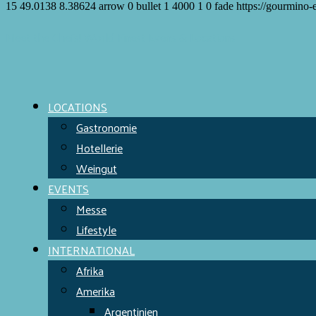
15
49.0138
8.38624
arrow
0
bullet
1
4000
1
0
fade
https://gourmino-
Meet the Chefs!
World Finest
Evens & Locations
LOCATIONS
Gastronomie
Hotellerie
Weingut
EVENTS
Messe
Lifestyle
INTERNATIONAL
Afrika
Amerika
Argentinien