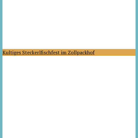
Kultiges Steckerlfischfest im Zollpackhof