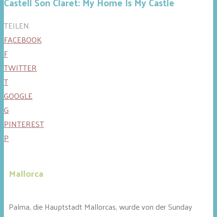
Castell Son Claret: My Home Is My Castle
TEILEN
FACEBOOK
F
TWITTER
T
GOOGLE
G
PINTEREST
P
Mallorca
Palma, die Hauptstadt Mallorcas, wurde von der Sunday