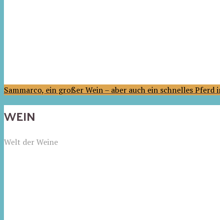
Sammarco, ein großer Wein – aber auch ein schnelles Pferd
WEIN
Welt der Weine