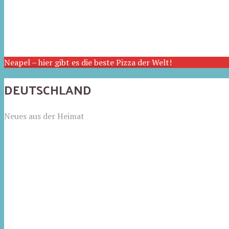
Neapel – hier gibt es die beste Pizza der Welt!
DEUTSCHLAND
Neues aus der Heimat