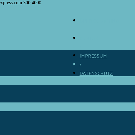
express.com
300
4000
ÜBER GOURMINO
/
KONTAKT
/
IMPRESSUM
/
DATENSCHUTZ
/