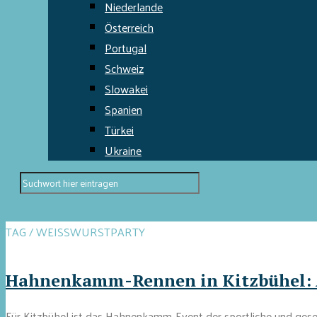
Niederlande
Österreich
Portugal
Schweiz
Slowakei
Spanien
Türkei
Ukraine
TAG / WEISSWURSTPARTY
Hahnenkamm-Rennen in Kitzbühel: A
Für Kitzbühel ist das Hahnenkamm-Event der sportliche und gesell