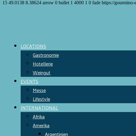
15
49.0138
8.38624
arrow
0
bullet
1
4000
1
0
fade
https://gourmino-
Meet the Chefs!
World Finest
Evens & Locations
LOCATIONS
Gastronomie
Hotellerie
Weingut
EVENTS
Messe
Lifestyle
INTERNATIONAL
Afrika
Amerika
Argentinien