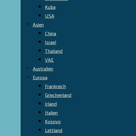
Kuba
USA
Asien
China
Israel
Thailand
VAE
Australien
Europa
Frankreich
Griechenland
Irland
Italien
Kosovo
Lettland