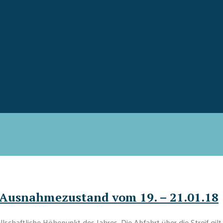
usnahmezustand vom 19. – 21.01.18
schaftliche Höhepunkt des Jahres. Die Abfahrt über die Streif gilt