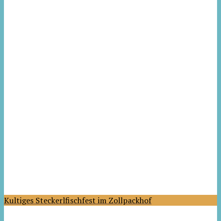
Kultiges Steckerlfischfest im Zollpackhof