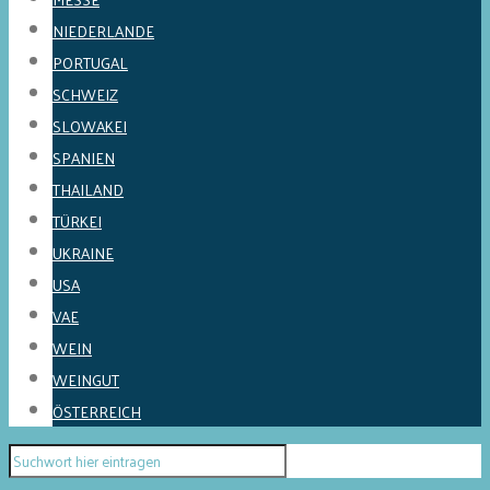
NIEDERLANDE
PORTUGAL
SCHWEIZ
SLOWAKEI
SPANIEN
THAILAND
TÜRKEI
UKRAINE
USA
VAE
WEIN
WEINGUT
ÖSTERREICH