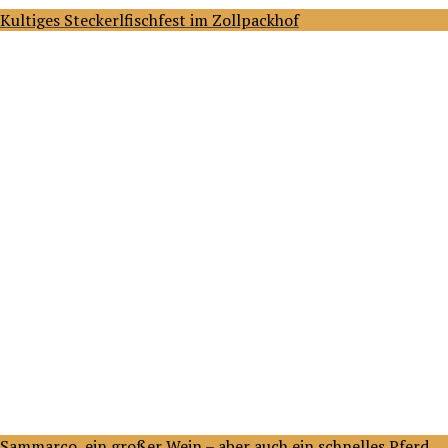
Kultiges Steckerlfischfest im Zollpackhof
Sammarco, ein großer Wein – aber auch ein schnelles Pferd