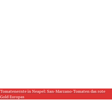
Tomatenernte in Neapel: San-Marzano-Tomaten das rote
Gold Europas