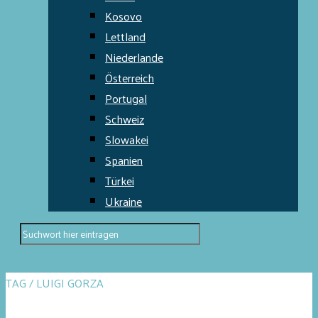
Kosovo
Lettland
Niederlande
Österreich
Portugal
Schweiz
Slowakei
Spanien
Türkei
Ukraine
TAG / LUIGI GORZA