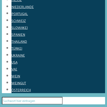
NIEDERLANDE
PORTUGAL
SCHWEIZ
SLOWAKEI
SPANIEN
THAILAND
TÜRKEI
UKRAINE
USA
VAE
WEIN
WEINGUT
ÖSTERREICH