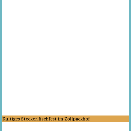
Kultiges Steckerlfischfest im Zollpackhof