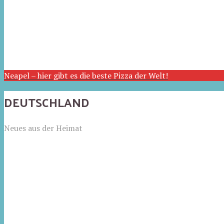
Neapel – hier gibt es die beste Pizza der Welt!
DEUTSCHLAND
Neues aus der Heimat