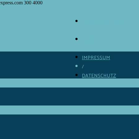
express.com
300
4000
ÜBER GOURMINO
/
KONTAKT
/
IMPRESSUM
/
DATENSCHUTZ
/