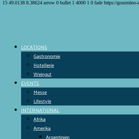
15
49.0138
8.38624
arrow
0
bullet
1
4000
1
0
fade
https://gourmino-
Meet the Chefs!
World Finest
Evens & Locations
LOCATIONS
Gastronomie
Hotellerie
Weingut
EVENTS
Messe
Lifestyle
INTERNATIONAL
Afrika
Amerika
Argentinien