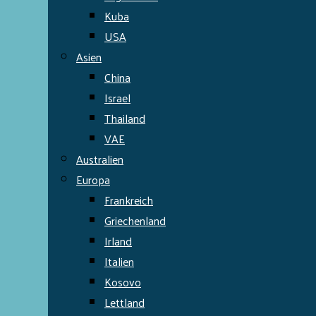
Kuba
USA
Asien
China
Israel
Thailand
VAE
Australien
Europa
Frankreich
Griechenland
Irland
Italien
Kosovo
Lettland