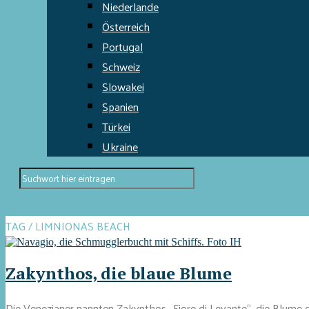
Niederlande
Österreich
Portugal
Schweiz
Slowakei
Spanien
Türkei
Ukraine
TAG / LIMNIONAS BEACH
Zakynthos, die blaue Blume
Die Venezianer nannten Zakynthos „Fiore di Levante“, die Blume 