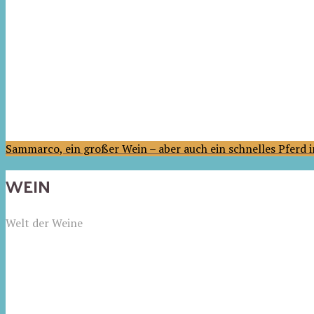
Sammarco, ein großer Wein – aber auch ein schnelles Pferd
WEIN
Welt der Weine