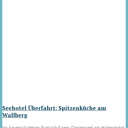
Seehotel Überfahrt: Spitzenküche am
Wallberg
Im bayerisch-feinen Rottach-Egern (Tegernsee) am Malerwinkel