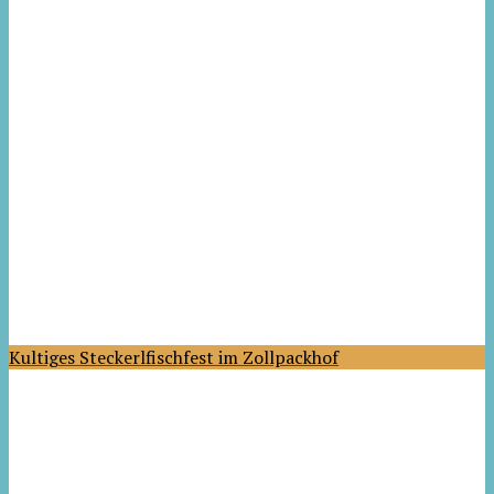
Kultiges Steckerlfischfest im Zollpackhof