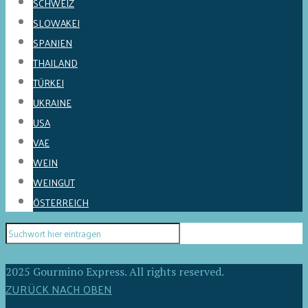
SCHWEIZ
SLOWAKEI
SPANIEN
THAILAND
TÜRKEI
UKRAINE
USA
VAE
WEIN
WEINGUT
ÖSTERREICH
2025 Gourmino Express. All rights reserved.
ZURÜCK NACH OBEN