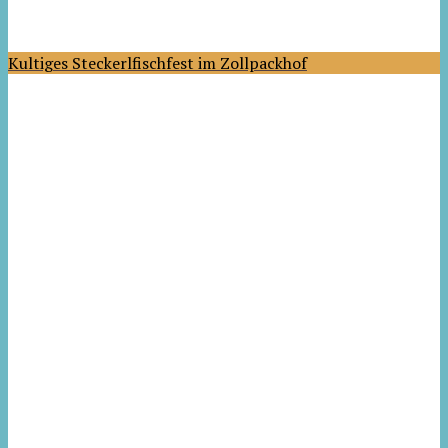
Kultiges Steckerlfischfest im Zollpackhof